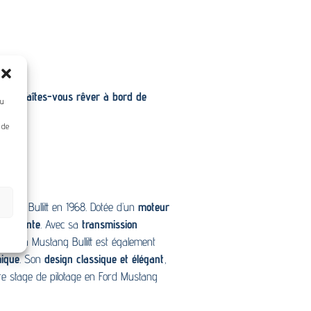
ter et
faîtes-vous rêver à bord de
ou
mpé
.
u de
film Bullitt en 1968. Dotée d’un
moteur
fulgurante
. Avec sa
transmission
ed. La Mustang Bullitt est également
mique
. Son
design classique et élégant
,
tre stage de pilotage en Ford Mustang