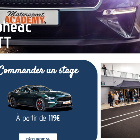
ohéac
TT
Commander un stage
À partir de
119€
DÉCOUVRIR