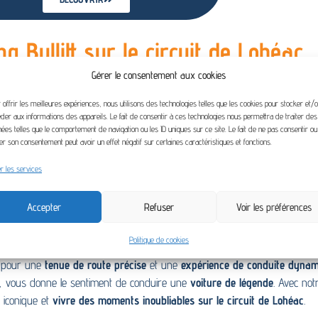
 Bullitt sur le circuit de Lohéac
Gérer le consentement aux cookies
illeures déclinaisons de la
Mustang
à piloter sur circuit. Laissez-vous ten
 offrir les meilleures expériences, nous utilisons des technologies telles que les cookies pour stocker et/
 la passion du pilotage et apprendrez à maîtriser son
caractère bien tre
der aux informations des appareils. Le fait de consentir à ces technologies nous permettra de traiter des
ées telles que le comportement de navigation ou les ID uniques sur ce site. Le fait de ne pas consentir o
rer son consentement peut avoir un effet négatif sur certaines caractéristiques et fonctions.
evaux d’agressivité
r les services
Accepter
Refuser
Voir les préférences
pirée de la mythique Mustang GT 390 conduite par Steve McQueen dans le 
evaux
, elle offre des
performances exceptionnelles
et une
accélération 
Politique de cookies
ement du moteur et de contrôler parfaitement la puissance sous votre pi
 pour une
tenue de route précise
et une
expérience de conduite dyna
é, vous donne le sentiment de conduire une
voiture de légende
. Avec no
e iconique et
vivre des moments inoubliables sur le circuit de Lohéac
.