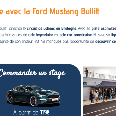
e avec la Ford Mustang Bullitt
litt, direction le
circuit de Lohéac en Bretagne
. Avec sa
piste asphalt
s performances de cette
légendaire muscle car américaine
. Et avec sa
li
 puissance de son moteur V8. Ne manquez pas l’opportunité de
découvrir ce
Commander un stage
À partir de
119€