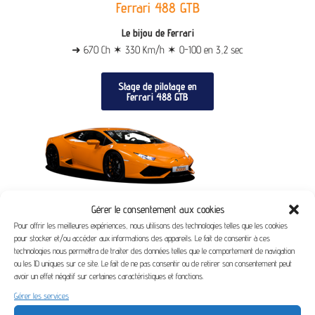
Ferrari 488 GTB
Le bijou de Ferrari
➜ 670 Ch ✶ 330 Km/h ✶ 0-100 en 3,2 sec
Stage de pilotage en
Ferrari 488 GTB
Lamborghini Huracán
Gérer le consentement aux cookies
L'ouragan Italien
Pour offrir les meilleures expériences, nous utilisons des technologies telles que les cookies
pour stocker et/ou accéder aux informations des appareils. Le fait de consentir à ces
➜ 610 Ch ✶ 340 Km/h ✶ 0-100 en 3 sec
technologies nous permettra de traiter des données telles que le comportement de navigation
ou les ID uniques sur ce site. Le fait de ne pas consentir ou de retirer son consentement peut
avoir un effet négatif sur certaines caractéristiques et fonctions.
Stage de pilotage en
Lamborghini Huracán
Gérer les services