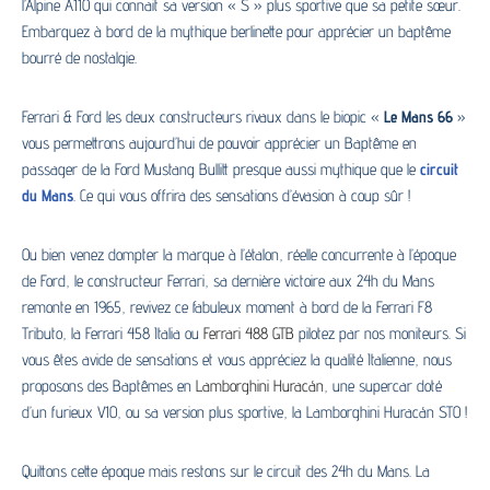
l’Alpine A110 qui connait sa version « S » plus sportive que sa petite sœur.
Embarquez à bord de la mythique berlinette pour apprécier un baptême
bourré de nostalgie.
Ferrari & Ford les deux constructeurs rivaux dans le biopic «
Le Mans 66
»
vous permettrons aujourd’hui de pouvoir apprécier un Baptême en
passager de la Ford Mustang Bullitt presque aussi mythique que le
circuit
du Mans
. Ce qui vous offrira des sensations d’évasion à coup sûr !
Ou bien venez dompter la marque à l’étalon, réelle concurrente à l’époque
de Ford, le constructeur Ferrari, sa dernière victoire aux 24h du Mans
remonte en 1965, revivez ce fabuleux moment à bord de la Ferrari F8
Tributo, la
Ferrari
458 Italia ou
Ferrari 488 GTB
pilotez par nos moniteurs. Si
vous êtes avide de sensations et vous appréciez la qualité Italienne, nous
proposons des Baptêmes en
Lamborghini Huracán
, une supercar doté
d’un furieux V10, ou sa version plus sportive, la Lamborghini Huracán STO !
Quittons cette époque mais restons sur le circuit des 24h du Mans. La