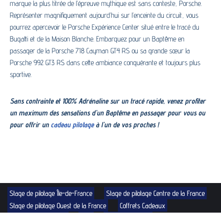
marque la plus titrée de l’épreuve mythique est sans conteste, Porsche.
Représenter magnifiquement aujourd’hui sur l’enceinte du circuit, vous
pourrez apercevoir le Porsche Expérience Center situé entre le tracé du
Bugatti et de la Maison Blanche. Embarquez pour un Baptême en
passager de la Porsche 718 Cayman GT4 RS ou sa grande sœur la
Porsche 992 GT3 RS dans cette ambiance conquérante et toujours plus
sportive.
Sans contrainte et 100% Adrénaline sur un tracé rapide, venez profiter
un maximum des sensations d’un Baptême en passager pour vous ou
pour offrir un
cadeau pilotage
à l’un de vos proches !
Stage de pilotage Île-de-France
Stage de pilotage Centre de la France
Stage de pilotage Ouest de la France
Coffrets Cadeaux
Carte cadeau pilotage
Blog
Mentions Légales