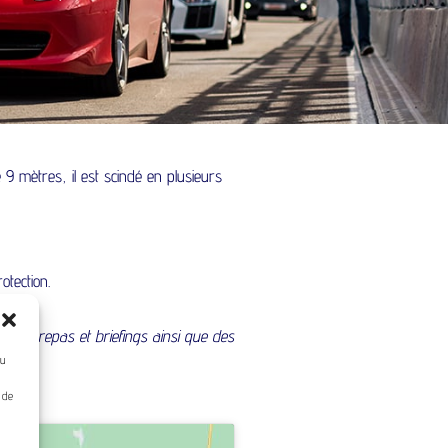
9 mètres, il est scindé en plusieurs
tection.
s des repas et briefings ainsi que des
ou
u de