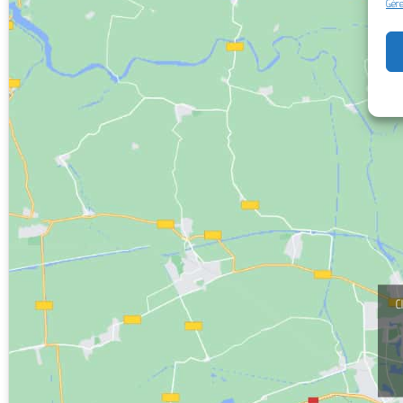
Gére
C