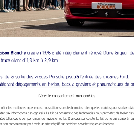
Maison Blanche
créé en 1976 a été intégralement rénové. D’une largeur de 
 tracé allant d’ 1,9 km à 2,9 km.
s,
de la sortie des virages Porsche jusqu’à l’entrée des chicanes Ford.
intégrant dégagements en herbe, bacs à graviers et pneumatiques de pro
Gérer le consentement aux cookies
 comprenant une salle de 100 m² permettant d`accueillir 90 personnes lor
 utilisateurs de la piste.
 offrir les meilleures expériences, nous utilisons des technologies telles que les cookies pour stocker et/
der aux informations des appareils. Le fait de consentir à ces technologies nous permettra de traiter des
ées telles que le comportement de navigation ou les ID uniques sur ce site. Le fait de ne pas consentir o
rer son consentement peut avoir un effet négatif sur certaines caractéristiques et fonctions.