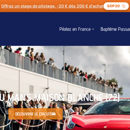
Offrez un stage de pilotage. -20 € dès 200 € d'achat
SDP20
Pilotez en France
Baptême Passa
 DU MANS MAISON BLANCHE (72)
DÉCOUVRIR LE CIRCUIT